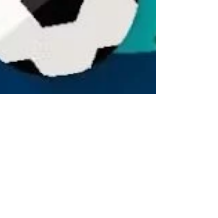
kvsdc3
7 feb 2025
2 minuten om te lezen