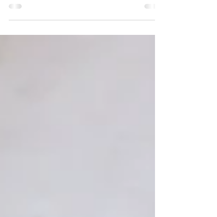
Maak je klaar voor een sportieve dag
vol actie! Op zondag 22 maart 2026
organiseert Judoclub Asahi '90
Kruishoutem opnieuw haar jaarlijkse
ontmoeting voor de jeugd. We kijken
ernaar uit om jonge judoka's te
verwelkomen voor een dag vol
vriendschappelijke kampen en
sportiviteit. 📅 Praktische Informatie
Of je nu overweegt om deel te nemen
of je al hebt ingeschreven, hier vind je
alle belangrijke details op een rij:
Datum : 22 maart 2026 Locatie :
Gemeentelijke Sporthal Kruish