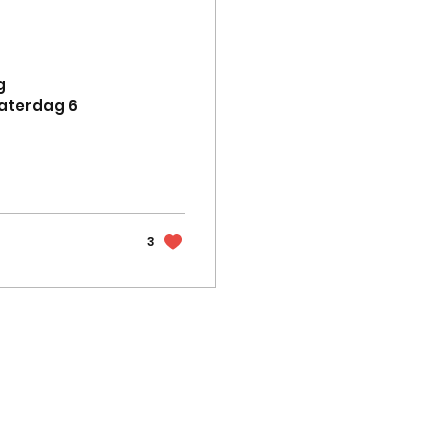
g
zaterdag 6
3