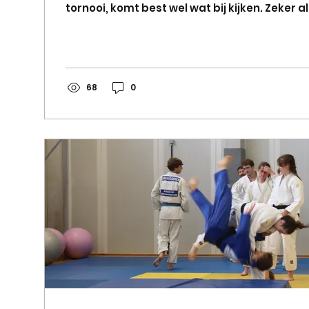
tornooi, komt best wel wat bij kijken. Zeker 
nog eens 3 ploegen in competitie hebben : 1
damesploegen. Om te beginnen is het nodig
creëren in de grote zaal, met 4 wedstrijd m
elkaar. Na de vrijdagtraining, zijn we eraan
Gelukkig zijn er heel wat bereidwillige helpe
68
0
met Erin, Jana, Nora, Anne en...