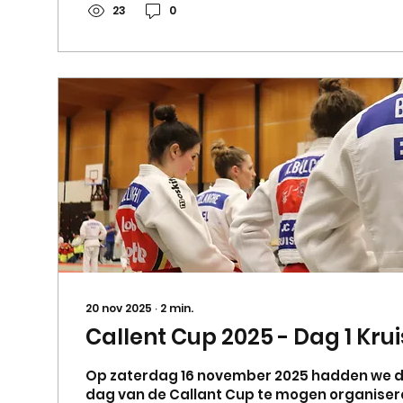
plaats voor de damesploeg 2 Zondag morgen
23
0
dames van ploeg 1 om op de mat te komen. Ze
20 nov 2025
∙
2
min.
Callent Cup 2025 - Dag 1 Kr
Op zaterdag 16 november 2025 hadden we de
dag van de Callant Cup te mogen organiseren