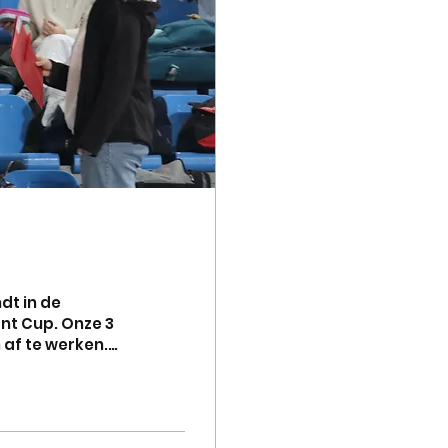
dt in de
ant Cup. Onze 3
af te werken.
g 2 nog 3
ok de 3 de
hal Podium : 3 de