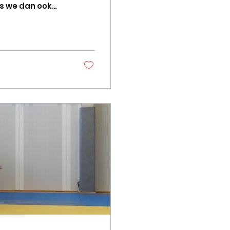
als we dan ook
 herenploeg en 2
 om een dojo te
atten naast
 begonnen.
rs. Damesploeg 1