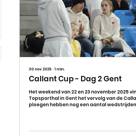
30 nov 2025
∙
1
min.
Callant Cup - Dag 2 Gent
Het weekend van 22 en 23 november 2025 vin
Topsporthal in Gent het vervolg van de Call
ploegen hebben nog een aantal wedstrijden 
Zaterdag voormiddag hebben de damesploe
wedstrijden: tegen Lummen, Vosselaar en Eindhout . Ze
halen het van de drie ploegen en daarmee o
plaats. gezamelijk ontbijt in een frisse sport