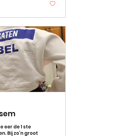
 is het aan de
 verloren...
uisem
 eer de 1 ste
. Bij zo’n groot