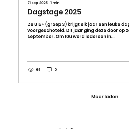
21 sep 2025
∙
1
min.
Dagstage 2025
De U15+ (groep 3) krijgt elk jaar een leuke da
voorgeschoteld. Dit jaar ging deze door op 
september. Om 10u werd iedereen in...
66
0
Meer laden