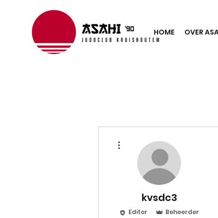
HOME
OVER ASA
Meer acties
kvsdc3
Editor
Beheerder